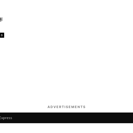
के
0
ADVERTISEMENTS
 Express