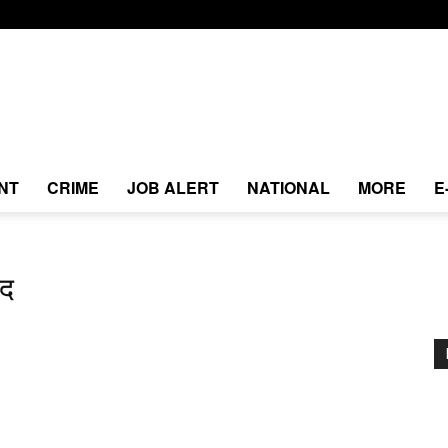
NT
CRIME
JOB ALERT
NATIONAL
MORE
E
ंद